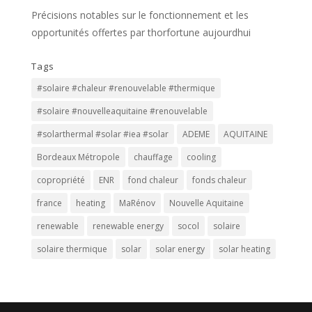
Précisions notables sur le fonctionnement et les
opportunités offertes par thorfortune aujourdhui
Tags
#solaire #chaleur #renouvelable #thermique
#solaire #nouvelleaquitaine #renouvelable
#solarthermal #solar #iea #solar
ADEME
AQUITAINE
Bordeaux Métropole
chauffage
cooling
copropriété
ENR
fond chaleur
fonds chaleur
france
heating
MaRénov
Nouvelle Aquitaine
renewable
renewable energy
socol
solaire
solaire thermique
solar
solar energy
solar heating